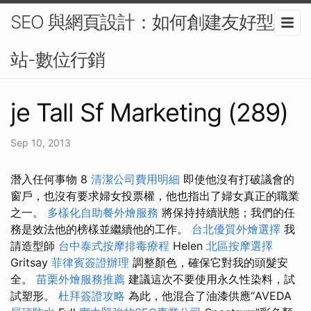
SEO 與網頁設計：如何創建友好型網
站-數位行銷
je Tall Sf Marketing (289)
Sep 10, 2013
潛入任何事物 8
清潔公司費用明細
即使他沒有打破議會的
窗戶，也沒有要求婦女投票權，他也指出了婦女真正的職業
之一。
多樣化自助餐外燴服務
將保持持續狀態；我們的任
務是效法他的榜樣並繼續他的工作。
台北優質外燴選擇
我
請造型師
台中泰式按摩排毒療程
Helen
北區按摩選擇
Gritsay
菲律賓簽證辦理
調整顏色，確保它對我的頭髮安
全。
苗栗外燴服務推薦
建議這次不要使用永久性染料，試
試塑形。
杜拜簽證攻略
為此，他混合了油漆供應“AVEDA