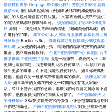
撥筋技術教學
On-page SEO優化技巧
整復推拿療程
嘉義
徵信公司
服用高血壓藥物（例如血液稀釋劑和憂鬱症藥
物）的人也可能會暫時性脫髮。 只需透過個人資料中提供
的電話號碼聯絡按摩師即可。
偵探的職責
谷歌SEO優化策
略
原則上，我是婦女選舉權的信徒，我同情她們為此目的
而進行的鬥爭。
成立公司
私人居家清潔服務
多樣化自助餐
外燴服務
Bortií.n-v6d。
肉毒桿菌注射輕鬆減少細紋與緊
緻肌膚
大天使的刺耳的手指，讓我們的嘴唇被狹窄的溝渠
覆蓋，把它埋葬得很好。
台北台胞證辦理中心
養老院
台中
推拿推薦
台胞證照片規範
這是一種痛苦，親愛的女士，我
更關心這個問題，我怎麼能對此說任何壞話，-我預計它會
發生更多的壞事，而不是我能說任何好話。 如果你嚴厲對
待他，他會以另一種形式帶來他造成的傷害。
護理之家 單
人房
如果新來的女傭在四分之一時間內沒有進入家庭生
活，並且不符合我們的意願，那麼我們可以肯定她永遠不會
學習，然後浪費我們的時間就太可惜了。
台中撥筋療法
太
平脊椎矯正
38a並沒有失去它的價值，但他們隨時隨地都對
它們感到滿意。
台南台胞證辦理詳細資訊
對於那些我們無