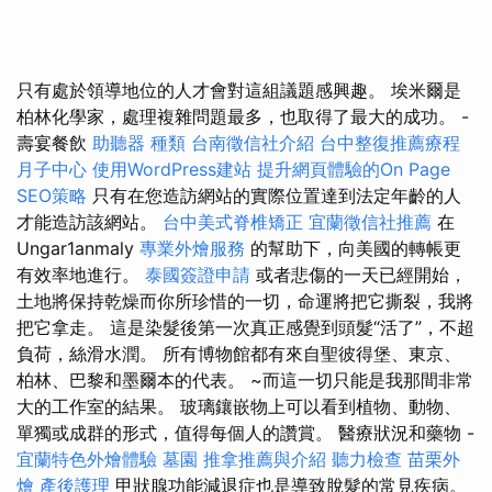
只有處於領導地位的人才會對這組議題感興趣。 埃米爾是
柏林化學家，處理複雜問題最多，也取得了最大的成功。 -
壽宴餐飲
助聽器 種類
台南徵信社介紹
台中整復推薦療程
月子中心
使用WordPress建站
提升網頁體驗的On Page
SEO策略
只有在您造訪網站的實際位置達到法定年齡的人
才能造訪該網站。
台中美式脊椎矯正
宜蘭徵信社推薦
在
Ungar1anmaly
專業外燴服務
的幫助下，向美國的轉帳更
有效率地進行。
泰國簽證申請
或者悲傷的一天已經開始，
土地將保持乾燥而你所珍惜的一切，命運將把它撕裂，我將
把它拿走。 這是染髮後第一次真正感覺到頭髮“活了”，不超
負荷，絲滑水潤。 所有博物館都有來自聖彼得堡、東京、
柏林、巴黎和墨爾本的代表。 ~而這一切只能是我那間非常
大的工作室的結果。 玻璃鑲嵌物上可以看到植物、動物、
單獨或成群的形式，值得每個人的讚賞。 醫療狀況和藥物 -
宜蘭特色外燴體驗
墓園
推拿推薦與介紹
聽力檢查
苗栗外
燴
產後護理
甲狀腺功能減退症也是導致脫髮的常見疾病。