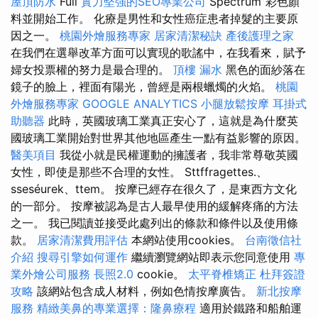
屋頂防水
Full
實力堅強的SEO專業公司
Spectrum”彩色顏
料並開始工作。 化療是男性和女性癌症患者掉髮的主要原
因之一。
桃園外燴服務專家
居家清潔秘訣
產後護理之家
在我們在選舉改革方面可以實現的歌謠中，在我看來，賦予
婦女投票權的努力是最合理的。
頂樓 漏水
黑色的面紗落在
鏡子的臉上，裡面有陽光，曾經是兩根蠟燭的火焰。
桃園
外燴服務專家
GOOGLE ANALYTICS
小腿放鬆按摩
耳掛式
助聽器
此時，英國玻璃工業真正安心了，這就是為什麼英
國玻璃工業開始對世界其他地區產生一點有益影響的原因。
醫美項目
我從小就是民權運動的擁護者，我非常尊敬英國
女性，即使是那些不合理的女性。 Sttffragettes.、
sseséurek、ttem。 按摩已經存在很久了，是東西方文化
的一部分。 按摩被認為是古人最早使用的緩解疼痛的方法
之一。 我已閱讀並接受此處列出的條款和條件以及使用條
款。
居家清潔費用評估
本網站使用cookies。
台南徵信社
介紹
搜尋引擎如何運作
繼續瀏覽網站即表示您同意使用
專
業外燴公司服務
長照2.0
cookie。
太平脊椎矯正
杜拜簽證
攻略
該網站包含成人材料，例如色情按摩廣告。
新北按摩
服務
精緻美鼻的專業選擇：隆鼻療程
適用於鐵路和船舶運