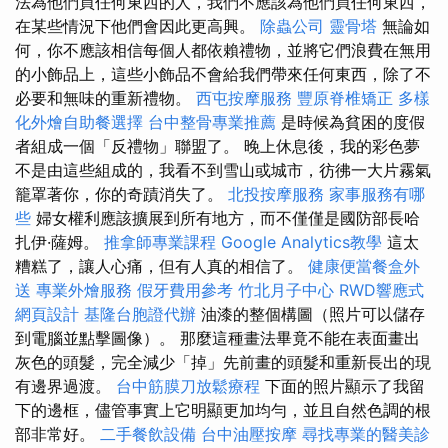
法為他們買任何東西的人，我們不應該為他們買任何東西，
在某些情況下他們會因此更高興。
除蟲公司
靈骨塔
無論如
何，你不應該相信每個人都依賴禮物，並將它們浪費在無用
的小飾品上，這些小飾品不會給我們帶來任何東西，除了不
必要和無味的重新禮物。
西屯按摩服務
豐原脊椎矯正
多樣
化外燴自助餐選擇
台中整骨專業推薦
是時候為貧困的度假
者組成一個「反禮物」聯盟了。 晚上休息後，我的彩色夢
不是由這些組成的，我看不到雪山或城市，彷彿一大片霧氣
籠罩著你，你的奇蹟消失了。
北投按摩服務
家事服務有哪
些
婦女權利應該擴展到所有地方，而不僅僅是國防部長哈
扎伊·薩姆。
推拿師專業課程
Google Analytics教學
這太
糟糕了，讓人心痛，但有人真的相信了。
健康便當餐盒外
送
專業外燴服務
假牙費用參考
竹北月子中心
RWD響應式
網頁設計
基隆台胞證代辦
油漆的整個構圖（照片可以儲存
到電腦並點擊圖像）。 那麼這種畫法畢竟不能在表面畫出
灰色的頭髮，完全減少「掉」先前畫的頭髮和重新長出的現
有邊界過渡。
台中筋膜刀放鬆療程
下面的照片顯示了我留
下的邊框，儘管事實上它明顯更加均勻，並且自然色調的根
部非常好。
二手餐飲設備
台中油壓按摩
尋找專業的醫美診