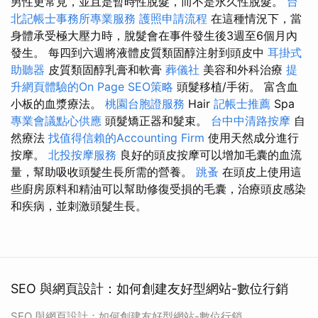
男性更常見，並且是暫時性脫髮，而不是永久性脫髮。
台
北記帳士事務所專業服務
護照申請流程
在這種情況下，當
身體承受極大壓力時，脫髮會在事件發生後3週至6個月內
發生。 每四到六週將液體皮質類固醇注射到頭皮中
耳掛式
助聽器
皮質類固醇乳膏和軟膏
葬儀社
美容和外科治療
提
升網頁體驗的On Page SEO策略
頭髮移植/手術。 富含血
小板的血漿療法。
桃園台胞證服務
Hair
記帳士推薦
Spa
專業會議點心供應
頭髮矯正器和髮束。
台中中清路按摩
自
然療法
找值得信賴的Accounting Firm
使用天然成分進行
按摩。
北投按摩服務
良好的頭皮按摩可以增加毛囊的血流
量，幫助吸收頭髮生長所需的營養。
跳蚤
在頭皮上使用這
些廚房原料和精油可以幫助修復受損的毛囊，治療頭皮感染
和疾病，並刺激頭髮生長。
SEO 與網頁設計：如何創建友好型網站-數位行銷
SEO 與網頁設計：如何創建友好型網站-數位行銷