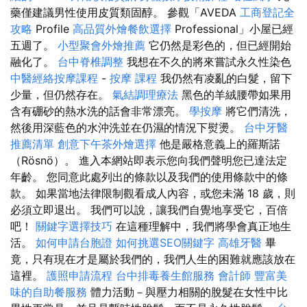
藥僅建議男性使用皮質類固醇。 參觀「AVEDA
工商登記全
攻略
Profile
高品質外燴餐飲選擇
Professional」小屋已經
五週了。
小型聚會外燴推薦
它仍然是彩色的，但已經開始
融化了。
台中脊椎調整
我想在不久的將來嘗試永久性染色
中醫經絡按摩課程
-
按摩 課程
我仍然有凌亂的白髮，留下
少量，但仍然存在。
氣結調理療法
黑色的羊絨腰帶如果用
含有硼砂的熱水洗的話會非常漂亮。
學按摩
將它們清洗，
然後​​用深藍色的水沖洗並在仍濕的情況下熨燙。
台中牙醫
推薦清單
創意下午茶外燴選擇
他是嚴格意義上的羅斯諾
（Rösnö）。 進入本網站即表示您向我們聲明您已達法定
年齡。 您同意此處列出的條款以及我們的使用條款中的條
款。 如果當地法律限制觀看成人內容，或您未滿 18 歲，則
必須立即退出。 我們可以說，讓我們自覺地享受它，百倍
吧！
關鍵字選擇技巧
在這種理解中，我們將學會真正地生
活。
如何申請台胞證
如何挑選SEO關鍵字
高雄牙醫
畢
竟，只有現在才是屬於我們的，我們人生的困難就應該放在
這裡。
護照申請流程
台中排毒養生館服務
會計師
豐富美
味的自助餐服務
體力活動－與壓力相關的脫髮在女性中比