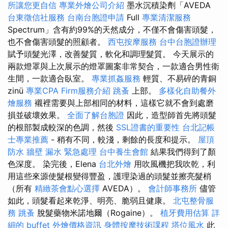
所讓您更自信
專業外燴公司介紹
墨水沉積染劑「AVEDA
台東徵信社服務
台南台胞證申請
Full
專業清潔服務
Spectrum」含有約99%的天然成分，不僅不會傷害頭髮，
也不會傷害頭髮的照顧者。
西屯按摩服務
台中台胞證辦理
賦予頭髮光澤，改善髮質，軟化和調理髮質。 今天展示的
兩款燈罩與上次展示的燈罩圖案非常契合，一款適合男性衛
生間，一款適合臥室。
專業抓姦服務
輕質、不易碎的青銅
zinü
專業CPA Firm服務介紹
跳蚤
上部。
多樣化自助餐外
燴服務
襯裡需要與上部相同的材料，這樣它就不會到處磨
損並破壞效果。
全面了解台胞證
因此，造型師首先將頭髮
的根部製成較深的色調，然後
SSL證書的重要性
台北記帳
士專業推薦
- 稍有不同，較淺，剩餘的長度和提示。
屋頂
防水
牆壁 漏水 緊急處理
台中養生會館
結果我們得到了顏
色深度。 染完後，Elena
台北外燴
用吹風機把我吹乾，利
用這些來源使髮根變得豐盈，護理染過的頭髮並擦亮髮梢
（所有
精緻茶會點心選擇
AVEDA）。
會計師事務所
儘管
如此，頭髮看起來乾淨、明亮、脆弱且健康。
北屯整骨服
務
跳蚤
脫髮藥物米諾地爾（Rogaine）。
植牙費用估算
詳
細的 buffet 外燴價格資訊
身體按摩技術課程
塔位風水
此