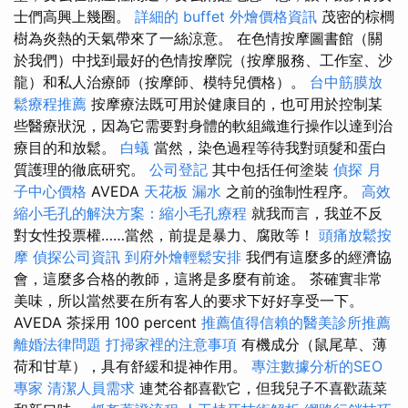
士們高興上幾圈。
詳細的 buffet 外燴價格資訊
茂密的棕櫚
樹為炎熱的天氣帶來了一絲涼意。 在色情按摩圖書館（關
於我們）中找到最好的色情按摩院（按摩服務、工作室、沙
龍）和私人治療師（按摩師、模特兒價格）。
台中筋膜放
鬆療程推薦
按摩療法既可用於健康目的，也可用於控制某
些醫療狀況，因為它需要對身體的軟組織進行操作以達到治
療目的和放鬆。
白蟻
當然，染色過程等待我對頭髮和蛋白
質護理的徹底研究。
公司登記
其中包括任何塗裝
偵探
月
子中心價格
AVEDA
天花板 漏水
之前的強制性程序。
高效
縮小毛孔的解決方案：縮小毛孔療程
就我而言，我並不反
對女性投票權……當然，前提是暴力、腐敗等！
頭痛放鬆按
摩
偵探公司資訊
到府外燴輕鬆安排
我們有這麼多的經濟協
會，這麼多合格的教師，這將是多麼有前途。 茶確實非常
美味，所以當然要在所有客人的要求下好好享受一下。
AVEDA 茶採用 100 percent
推薦值得信賴的醫美診所推薦
離婚法律問題
打掃家裡的注意事項
有機成分（鼠尾草、薄
荷和甘草），具有舒緩和提神作用。
專注數據分析的SEO
專家
清潔人員需求
連梵谷都喜歡它，但我兒子不喜歡蔬菜