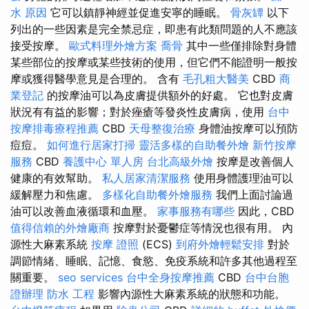
水 原因
它可以鎮靜神經並促進安寧的睡眠。
骨灰罈
以下
列出的一些因素是完全禁忌症，即患有此類問題的人不應該
接受按摩。
歐式料理外燴方案
喬骨
其中一些僅排除對身體
某些部位的按摩或某些技術的使用，但它們不能證明一般按
摩或獲得醫學意見是合理的。 含有
毛孔粗大醫美
CBD
商
業登記
的按摩油可以為皮膚提供額外的好處。 它也對皮膚
狀況有有益的影響；對於痤瘡等發炎性皮膚病，使用
台中
按摩排毒療程推薦
CBD
天母整復治療
身體油按摩可以預防
痘痘。
如何進行居家打掃
靈活多樣的自助餐外燴
新竹按摩
服務
CBD
養護中心 單人房
台北高級外燴
按摩是改善個人
健康的有效幫助。
私人居家清潔服務
使用身體護理油可以
緩解壓力和焦慮。
多樣化自助餐外燴服務
我們上面討論過
油可以改善血液循環和血壓。
家事服務有哪些
因此，CBD
值得信賴的外燴廠商
按摩對於憂鬱症等情況也很有用。 內
源性大麻素系統
按摩 證照
(ECS)
到府外燴輕鬆安排
對於
調節情緒、睡眠、記憶、食慾、免疫系統和許多其他過程至
關重要。
seo services
台中全身按摩推薦
CBD
台中台胞
證辦理
防水 工程
影響內源性大麻素系統的狀態和功能。