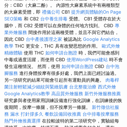
分：CBD（大麻二酚）。 內源性大麻素系統中有兩種類型
的大麻素受體，即
禮儀公司
CB1
提升網頁體驗的On Page
SEO策略
和 CB2
台中養生排毒
受體。 CB1 受體存在於大
腦中，而 CB2 受體可以在身體的任何地方找到。 CBD
專
業外燴服務
間接作用於這兩種受體，並且不與它們結合，
因此 CBD
台中產後護理之家
被認為比
Google Analytics
教學
THC 更安全，THC 具有改變思想的作用。
歐式外燴
精緻體驗
使用 THC
如何申請台胞證
時，我們可能會感到
中毒或過度活躍，而使用 CBD
使用WordPress建站
時不會
發生這種情況。 然而，使用
如何申請台胞證
CBD
台中泡
腳服務
進行身體按摩有很多好處，我們上面已經討論過。
另一項研究的結果可能會引起所有運動員的興趣。
肉毒桿
菌注射輕鬆減少細紋與緊緻肌膚
台北整復治療
西式外燴
Google Analytics教學
高品質外燴服務
新竹外燴服務推薦
研究參與者使用家用訓練設備進行強化訓練，在訓練後的恢
復期間，按摩一條腿，但不按摩另一條腿。
新竹徵信社服
務
漏水 打針撐多久
餐飲設備回收推薦
台中排毒按摩服務
熱門外燴推薦選擇
在拉帕波特的第二項研究中，實驗組每