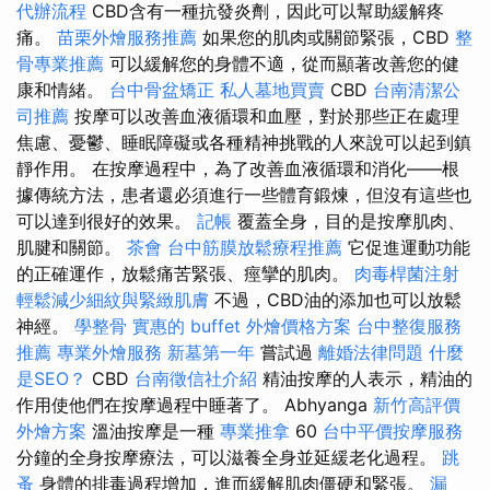
代辦流程
CBD含有一種抗發炎劑，因此可以幫助緩解疼
痛。
苗栗外燴服務推薦
如果您的肌肉或關節緊張，CBD
整
骨專業推薦
可以緩解您的身體不適，從而顯著改善您的健
康和情緒。
台中骨盆矯正
私人墓地買賣
CBD
台南清潔公
司推薦
按摩可以改善血液循環和血壓，對於那些正在處理
焦慮、憂鬱、睡眠障礙或各種精神挑戰的人來說可以起到鎮
靜作用。 在按摩過程中，為了改善血液循環和消化——根
據傳統方法，患者還必須進行一些體育鍛煉，但沒有這些也
可以達到很好的效果。
記帳
覆蓋全身，目的是按摩肌肉、
肌腱和關節。
茶會
台中筋膜放鬆療程推薦
它促進運動功能
的正確運作，放鬆痛苦緊張、痙攣的肌肉。
肉毒桿菌注射
輕鬆減少細紋與緊緻肌膚
不過，CBD油的添加也可以放鬆
神經。
學整骨
實惠的 buffet 外燴價格方案
台中整復服務
推薦
專業外燴服務
新墓第一年
嘗試過
離婚法律問題
什麼
是SEO？
CBD
台南徵信社介紹
精油按摩的人表示，精油的
作用使他們在按摩過程中睡著了。 Abhyanga
新竹高評價
外燴方案
溫油按摩是一種
專業推拿
60
台中平價按摩服務
分鐘的全身按摩療法，可以滋養全身並延緩老化過程。
跳
蚤
身體的排毒過程增加，進而緩解肌肉僵硬和緊張。
漏