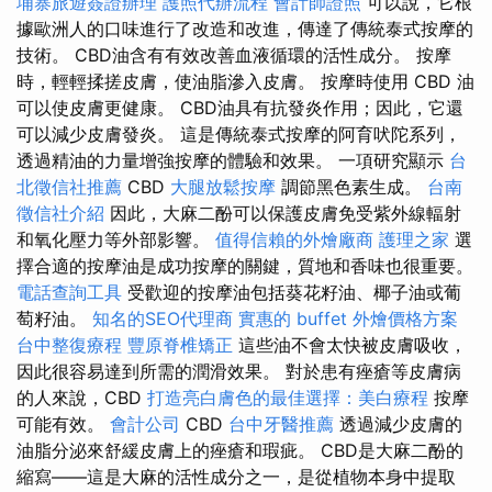
埔寨旅遊簽證辦理
護照代辦流程
會計師證照
可以說，它根
據歐洲人的口味進行了改造和改進，傳達了傳統泰式按摩的
技術。 CBD油含有有效改善血液循環的活性成分。 按摩
時，輕輕揉搓皮膚，使油脂滲入皮膚。 按摩時使用 CBD 油
可以使皮膚更健康。 CBD油具有抗發炎作用；因此，它還
可以減少皮膚發炎。 這是傳統泰式按摩的阿育吠陀系列，
透過精油的力量增強按摩的體驗和效果。 一項研究顯示
台
北徵信社推薦
CBD
大腿放鬆按摩
調節黑色素生成。
台南
徵信社介紹
因此，大麻二酚可以保護皮膚免受紫外線輻射
和氧化壓力等外部影響。
值得信賴的外燴廠商
護理之家
選
擇合適的按摩油是成功按摩的關鍵，質地和香味也很重要。
電話查詢工具
受歡迎的按摩油包括葵花籽油、椰子油或葡
萄籽油。
知名的SEO代理商
實惠的 buffet 外燴價格方案
台中整復療程
豐原脊椎矯正
這些油不會太快被皮膚吸收，
因此很容易達到所需的潤滑效果。 對於患有痤瘡等皮膚病
的人來說，CBD
打造亮白膚色的最佳選擇：美白療程
按摩
可能有效。
會計公司
CBD
台中牙醫推薦
透過減少皮膚的
油脂分泌來舒緩皮膚上的痤瘡和瑕疵。 CBD是大麻二酚的
縮寫——這是大麻的活性成分之一，是從植物本身中提取