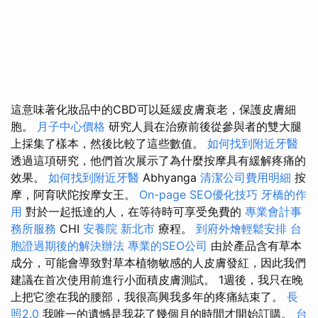
這意味著化妝品中的CBD可以延緩皮膚衰老，保護皮膚細
胞。
月子中心價格
研究人員在治療前後從參與者的雙大腿
上採集了樣本，然後比較了這些數值。
如何找到附近牙醫
透過這項研究，他們首次展示了為什麼按摩具有緩解疼痛的
效果。
如何找到附近牙醫
Abhyanga
清潔公司費用明細
按
摩，阿育吠陀按摩女王。
On-page SEO優化技巧
牙橋的作
用
對於一起抵達的人，在等待時可享受免費的
專業會計事
務所服務
CHI
安養院 新北市
療程。
到府外燴輕鬆安排
台
胞證過期後的解決辦法
專業的SEO公司
由於產品含有草本
成分，可能會導致對草本植物敏感的人皮膚發紅，因此我們
建議在首次使用前進行小面積皮膚測試。 1週後，我只在晚
上把它塗在我的腰部，我很高興我多年的疼痛結束了。
長
照2.0
我唯一的遺憾是我花了幾個月的時間才開始訂購。
台