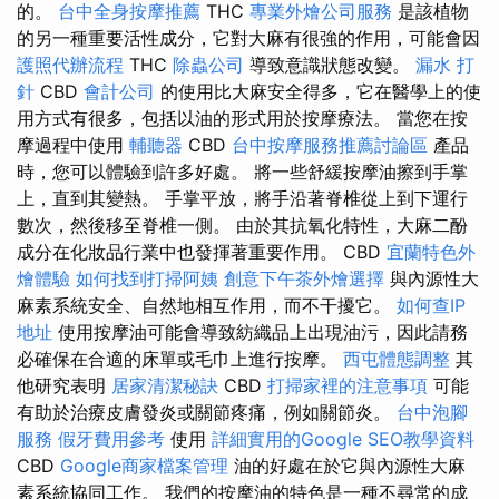
的。
台中全身按摩推薦
THC
專業外燴公司服務
是該植物
的另一種重要活性成分，它對大麻有很強的作用，可能會因
護照代辦流程
THC
除蟲公司
導致意識狀態改變。
漏水 打
針
CBD
會計公司
的使用比大麻安全得多，它在醫學上的使
用方式有很多，包括以油的形式用於按摩療法。 當您在按
摩過程中使用
輔聽器
CBD
台中按摩服務推薦討論區
產品
時，您可以體驗到許多好處。 將一些舒緩按摩油擦到手掌
上，直到其變熱。 手掌平放，將手沿著脊椎從上到下運行
數次，然後移至脊椎一側。 由於其抗氧化特性，大麻二酚
成分在化妝品行業中也發揮著重要作用。 CBD
宜蘭特色外
燴體驗
如何找到打掃阿姨
創意下午茶外燴選擇
與內源性大
麻素系統安全、自然地相互作用，而不干擾它。
如何查IP
地址
使用按摩油可能會導致紡織品上出現油污，因此請務
必確保在合適的床單或毛巾上進行按摩。
西屯體態調整
其
他研究表明
居家清潔秘訣
CBD
打掃家裡的注意事項
可能
有助於治療皮膚發炎或關節疼痛，例如關節炎。
台中泡腳
服務
假牙費用參考
使用
詳細實用的Google SEO教學資料
CBD
Google商家檔案管理
油的好處在於它與內源性大麻
素系統協同工作。 我們的按摩油的特色是一種不尋常的成