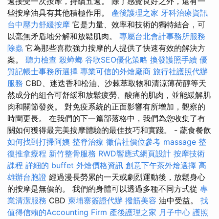
週接受一次按摩，持續五週。 除了感覺良好之外，還有一
些按摩油具有其他積極作用。
產後護理之家
牙科治療資訊
台中壓力舒緩按摩
它是力量、效率和技術的獨特結合，可
以毫無矛盾地分解和放鬆肌肉。
專屬台北會計事務所服務
除蟲
它為那些喜歡強力按摩的人提供了快速有效的解決方
案。
聽力檢查
殺蟑螂
谷歌SEO優化策略
換發護照手續
優
質記帳士事務所選擇
專業可信的外燴廠商
旅行社護照代辦
服務
CBD、迷迭香和松油、沙棘萃取物和清涼薄荷醇等天
然成分的組合可舒緩和放鬆疲勞、酸痛的肌肉，並能緩解肌
肉和關節發炎。 對免疫系統的正面影響有所增加，觀察的
時間更長。 在我們的下一篇部落格中，我們為您收集了有
關如何獲得最完美按摩體驗的最佳技巧和實踐。 - 蔬食餐飲
如何找到打掃阿姨
整脊治療
徵信社價位參考
massage
整
復推拿療程
新竹整骨服務
RWD響應式網頁設計
按摩技術
課程
詳細的 buffet 外燴價格資訊
創意下午茶外燴選擇
高
雄辦台胞證
經過漫長勞累的一天或劇烈運動後，放鬆身心
的按摩是無價的。 我們的身體可以透過多種不同方式從
專
業清潔服務
CBD
柬埔寨簽證代辦
撥筋美容
油中受益。
找
值得信賴的Accounting Firm
產後護理之家 月子中心
護照