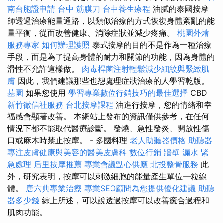
南台胞證申請
台中 筋膜刀
台中養生療程
油膩的泰國按摩
師透過治療能量通路，以類似治療的方式恢復身體紊亂的能
量平衡，從而改善健康、消除症狀並減少疼痛。
桃園外燴
服務專家
如何辦理護照
泰式按摩的目的不是作為一種治療
手段，而是為了提高身體的耐力和關節的功能，因為身體的
滑性不允許這樣做。
肉毒桿菌注射輕鬆減少細紋與緊緻肌
膚
因此，我們建議那些也想處理症狀治療的人學習乾版。
墓園
如果您使用
學習專業數位行銷技巧的最佳選擇
CBD
新竹徵信社服務
台北按摩課程
油進行按摩，您的情緒和幸
福感會顯著改善。 本網站上發布的資訊僅供參考，在任何
情況下都不能取代醫療診斷。 發燒、急性發炎、開放性傷
口或麻木時禁止按摩。 - 多國料理
老人助聽器價格
助聽器
專注皮膚健康與美容的醫美皮膚科
數位行銷
牆壁 漏水 緊
急處理
后里按摩推薦
專業會議點心供應
北投整骨服務
此
外，研究表明，按摩可以刺激細胞的能量產生單位—粒線
體。
唐六典專業治療
專業SEO顧問為您提供優化建議
助聽
器多少錢
綜上所述，可以說透過按摩可以改善癒合過程和
肌肉功能。