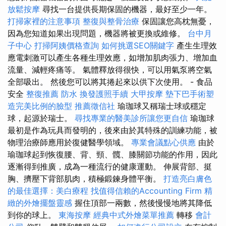
放鬆按摩
尋找一台提供長期保固的機器，最好至少一年。
打掃家裡的注意事項
整復與整骨治療
保固讓您高枕無憂，
因為您知道如果出現問題，機器將被更換或維修。
台中月
子中心
打掃阿姨價格查詢
如何挑選SEO關鍵字
產生生理效
應電刺激可以產生各種生理效應，如增加肌肉張力、增加血
流量、減輕疼痛等。 氣體釋放得很快，可以用氣泵將空氣
全部吸出。 然後您可以將其捲起來以供下次使用。 - 食品
安全
整復推薦
防水
換發護照手續
大甲按摩
墊下巴手術塑
造完美比例的臉型
推薦徵信社
瑜珈球又稱瑞士球或穩定
球，起源於瑞士。
尋找專業的醫美診所讓您更自信
瑜珈球
最初是作為玩具而發明的，後來由於其特殊的訓練功能，被
物理治療師應用於復健醫學領域。
專業會議點心供應
由於
瑜珈球起到恢復腰、背、頸、髖、膝關節功能的作用，因此
逐漸得到推廣，成為一種流行的健康運動。 伸展背部、挺
胸、擠壓下背部肌肉，積極鍛鍊身體平衡。
打造亮白膚色
的最佳選擇：美白療程
找值得信賴的Accounting Firm
精
緻的外燴擺盤靈感
握住頂部一兩數，然後慢慢地將其降低
到你的球上。
東海按摩
經典中式外燴菜單推薦
轉移
會計