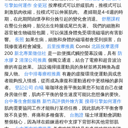
引擎如何運作
全瓷冠
按摩模式可以舒緩肌肉，推模式可以
刺激肌肉收縮，拉模式可以伸展肌肉。 產婦期是4-6週的時
期，在此期間由懷孕和分娩引起的變化會消退。
舒壓課程
在臀位分娩時，胎兒出生時腿或尾巴先著。 我們的細胞和
器官被生物磁殼包圍，可以保護身體免受環境磁場的有害影
響。
長照
如果生病，細胞和身體的磁場都會受到損害，自
我修復過程會減慢。
后里按摩推薦
Combi
北區按摩選擇
200
新北專業徵信社
是一款便攜式觸控螢幕設備，具有
防
水膠
2
清潔公司推薦
個獨立通道，結合了電療和超音波治
療的有益效果。 該設備掃描運動員的身材並將其轉換為虛
擬人物。
台中排毒療程推薦
有趣的虛擬環境使運動員或患
者能夠投入情感，從而成為康復和運動過程中更積極的參與
者。
登記公司
白蟻
瑜珈球改善平衡如果您不知道自己在健
身房做什麼，肌肉不平衡的發生速度可能比您想像的要快。
台中養生會館服務
新竹高評價外燴方案
搜尋引擎如何運作
肌肉需要協同工作才能執行某些任務，因此肌肉不平衡會導
致不良姿勢、疼痛和多種傷害。
台胞證
瑞士球運動會調動
整個核心，因為球在鍛鍊過程中支撐下背部和其他背部肌