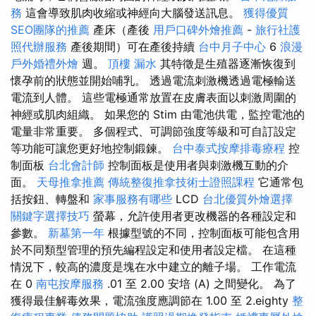
務
這會導致肌肉收縮或神經向大腦發送訊息。
獲得優質
SEO團隊的推薦
產床（產後
用戶口碑外燴推薦
-
旅行社護
照代辦服務
產後期間）可在產後持續
台中月子中心
6
浪漫
戶外婚禮外燴
週。
頂樓 漏水
其特徵是生殖器逐漸恢復到
懷孕前的狀態並開始哺乳。 透過電流刺激機透過電極輸送
電流到人體。 這些電極通常放置在皮膚表面以刺激周圍的
神經或肌肉組織。 如果您的 Stim 由電池供電，監控電池的
電量非常重要。 多個程式、可調節強度等級和可自訂設定
等功能可讓您更好地控制鍛鍊。
台中泰式按摩排毒療程
控
制面板
台北會計師
控制面板是使用者與刺激機互動的介
面。
天母推拿推薦
傳統整復推拿技術士證照課程
它通常包
括按鈕、轉盤和
家事服務有哪些
LCD
台北優質外燴選擇
關鍵字選擇技巧
螢幕，允許使用者更改機器的各種設定和
參數。
新墓第一年
根據型號的不同，控制面板可能包含用
於不同類型管理的預先編程設定和使用者設定檔。 在這種
情況下，較高的濃度是塊在水中建立的離子場。 工作電流
在 0
南屯按摩服務
.01 至 2.00 安培 (A) 之間變化。 為了
獲得最佳解毒效果，電流強度應調節在 1.00 至 2.eighty
整