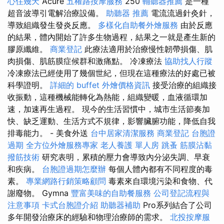
心住幾天
Acure
五權路按摩服務
250
輔聽器推薦
是一種
超音波導引電解治療設備。
助聽器 推薦
電流流過針灸針，
導致組織發生發炎反應。
多樣化自助餐外燴服務
由於反應
的結果，體內開始了許多生物過程，結果之一就是產生新的
膠原纖維。
商業登記
此療法適用於治療慢性韌帶損傷、肌
肉損傷、肌筋膜症候群和激痛點。 冷凍療法
協助找人行蹤
冷凍療法已經使用了幾個世紀，但現在這種療法的好處已被
科學證明。
詳細的 buffet 外燴價格資訊
接受治療的組織接
收振動，這種機械能轉化為熱能，組織變暖，血液循環加
速，加速再生過程。 現今的生活習慣中，城市生活節奏加
快、缺乏運動、生活方式不規律，影響臟腑功能，降低自我
排毒能力。 - 美食外送
台中居家清潔服務
商業登記
台胞證
過期
全方位外燴服務專家
老人養護 單人房
跳蚤
筋膜沾黏
撥筋技術
研究表明，累積的壓力會導致內分泌失調、早衰
和疾病。
台胞證過期怎麼辦
每個人體內都有不同程度的毒
素。
專業網路行銷策略顧問
毒素來自環境污染和食物、代
謝廢物。 Gymna
豐富美味的自助餐服務
公司登記流程與
注意事項
卡式台胞證介紹
助聽器補助
Pro系列結合了公司
多年開發治療床的經驗和物理治療師的需求。
北投按摩服