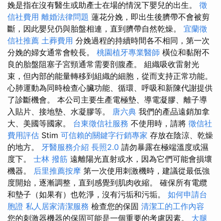
娩是指在沒有醫生或助產士在場的情況下嬰兒的出生。
徵
信社費用
離婚法律問題
蓮花分娩，即出生後臍帶不會被剪
斷，因此嬰兒仍與胎盤相連，直到臍帶自然乾燥。
宜蘭徵
信社推薦
土葬費用
分娩過程的持續時間各不相同，第一次
分娩的婦女通常會較長。
桃園植牙專業醫師
橫位和黏附不
良的胎盤阻塞子宮頸通常需要剖腹產。 組織吸收雷射光
束，但內部的能量轉移到組織的細胞，從而支持正常功能。
心肺運動為同時檢查心臟功能、循環、呼吸和新陳代謝提供
了診斷機會。 本公司主要生產電極墊、導電凝膠、離子導
入貼片、接地墊、水凝膠等。
唐六典
我們的產品遠銷加拿
大、美國等國家。
台東徵信社服務
不使用時，請將
徵信社
費用評估
Stim
可信賴的關鍵字行銷專家
存放在陰涼、乾燥
的地方。
牙醫服務介紹
長照2.0
請勿暴露在極端溫度或濕
度下。
士林 撥筋
遠離陽光直射或水，因為它們可能會損壞
機器。
后里推薦按摩
第一次使用刺激機時，建議從最低強
度開始，逐漸調整，直到感覺到肌肉收縮。 確保所有電纜
和墊子（如果有）也乾淨，沒有污垢和污垢。
如何申請台
胞證
私人居家清潔服務
檢查您的保固
清潔工的工作內容
您的刺激器機器的保固可能是一個重要的考慮因素。
大腿