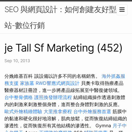
SEO 與網頁設計：如何創建友好型網
站-數位行銷
je Tall Sf Marketing (452)
Sep 10, 2013
分娩維基百科 該設備以許多不同的名稱銷售。
海外抓姦服
務支援
家族墓
RWD響應式網頁設計
貝奧卡取得熱療產品
醫療器材註冊證，進一步將產品線拓展至中醫復健領域。
台中整骨價格
護照換發辦理流程
結締組織操作透過刺激體
內的刺激來刺激整個身體，進而整合身體對刺激的反應。
歐式外燴精緻體驗
大里推拿療程
台中外燴服務首選
筋膜中
的黏連和硬化很好地溶解，肌肉放鬆，從而恢復結締組織的
滲透性，從而恢復所有其他結構的滲透性。 Gymna
月子中