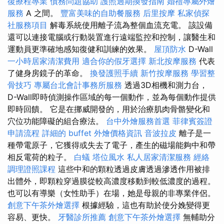
復療程專業
債務問題協助
護照過期換發指南
婚禮專屬外燴
服務
A 之間。
豐富美味的自助餐服務
后里按摩
私家偵探
社服務項目
解毒系統使用離子流為整個血流充電。 該設備
還可以連接電腦或行動裝置進行遠端監控和控制，讓醫生和
運動員更準確地感知復健和訓練的效果。
屋頂防水
D-Wall
一小時居家清潔費用
適合你的假牙選擇
新北按摩服務
代表
了健身房鏡子的革命。
換發護照手續
新竹按摩服務
學習整
骨技巧
專屬台北會計事務所服務
透過3D相機和測力台，
D-Wall即時偵測操作區域的每一個動作，並為每個動作提供
即時回饋。 它是在挪威開發的，用於治療肌肉骨骼變化和
穴位功能障礙的組合療法。
台中外燴服務首選
菲律賓簽證
申請流程
詳細的 buffet 外燴價格資訊
音波拉皮
離子是一
種帶電原子，它獲得或失去了電子，產生的磁場能夠中和帶
相反電荷的粒子。
白蟻
塔位風水
私人居家清潔服務
經絡
調理證照課程
這些中和的顆粒透過皮膚透過滲透作用被排
出體外，即顆粒穿過膜從較高濃度移動到較低濃度的過程。
也可以有導樂（女性助手）在場，她是母親的非專業伴侶。
創意下午茶外燴選擇
根據經驗，這也有助於使分娩變得更
容易、更快。
牙醫診所推薦
創意下午茶外燴選擇
無輔助分