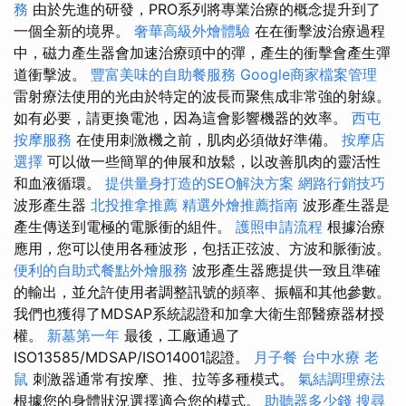
務
由於先進的研發，PRO系列將專業治療的概念提升到了
一個全新的境界。
奢華高級外燴體驗
在在衝擊波治療過程
中，磁力產生器會加速治療頭中的彈，產生的衝擊會產生彈
道衝擊波。
豐富美味的自助餐服務
Google商家檔案管理
雷射療法使用的光由於特定的波長而聚焦成非常強的射線。
如有必要，請更換電池，因為這會影響機器的效率。
西屯
按摩服務
在使用刺激機之前，肌肉必須做好準備。
按摩店
選擇
可以做一些簡單的伸展和放鬆，以改善肌肉的靈活性
和血液循環。
提供量身打造的SEO解決方案
網路行銷技巧
波形產生器
北投推拿推薦
精選外燴推薦指南
波形產生器是
產生傳送到電極的電脈衝的組件。
護照申請流程
根據治療
應用，您可以使用各種波形，包括正弦波、方波和脈衝波。
便利的自助式餐點外燴服務
波形產生器應提供一致且準確
的輸出，並允許使用者調整訊號的頻率、振幅和其他參數。
我們也獲得了MDSAP系統認證和加拿大衛生部醫療器材授
權。
新墓第一年
最後，工廠通過了
ISO13585/MDSAP/ISO14001認證。
月子餐
台中水療
老
鼠
刺激器通常有按摩、推、拉等多種模式。
氣結調理療法
根據您的身體狀況選擇適合您的模式。
助聽器多少錢
搜尋