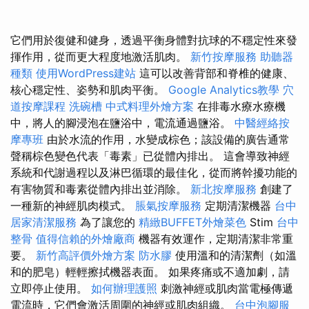
它們用於復健和健身，透過平衡身體對抗球的不穩定性來發
揮作用，從而更大程度地激活肌肉。
新竹按摩服務
助聽器
種類
使用WordPress建站
這可以改善背部和脊椎的健康、
核心穩定性、姿勢和肌肉平衡。
Google Analytics教學
穴
道按摩課程
洗碗槽
中式料理外燴方案
在排毒水療水療機
中，將人的腳浸泡在鹽浴中，電流通過鹽浴。
中醫經絡按
摩專班
由於水流的作用，水變成棕色；該設備的廣告通常
聲稱棕色變色代表「毒素」已從體內排出。 這會導致神經
系統和代謝過程以及淋巴循環的最佳化，從而將幹擾功能的
有害物質和毒素從體內排出並消除。
新北按摩服務
創建了
一種新的神經肌肉模式。
脹氣按摩服務
定期清潔機器
台中
居家清潔服務
為了讓您的
精緻BUFFET外燴菜色
Stim
台中
整骨
值得信賴的外燴廠商
機器有效運作，定期清潔非常重
要。
新竹高評價外燴方案
防水膠
使用溫和的清潔劑（如溫
和的肥皂）輕輕擦拭機器表面。 如果疼痛或不適加劇，請
立即停止使用。
如何辦理護照
刺激神經或肌肉當電極傳遞
電流時，它們會激活周圍的神經或肌肉組織。
台中泡腳服