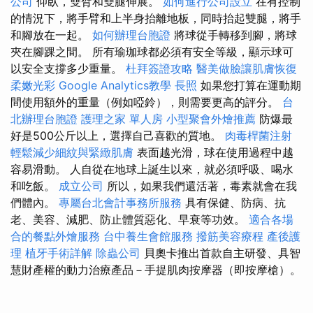
公司
仰臥，雙臂和雙腿伸展。
如何進行公司設立
在有控制
的情況下，將手臂和上半身抬離地板，同時抬起雙腿，將手
和腳放在一起。
如何辦理台胞證
將球從手轉移到腳，將球
夾在腳踝之間。 所有瑜珈球都必須有安全等級，顯示球可
以安全支撐多少重量。
杜拜簽證攻略
醫美做臉讓肌膚恢復
柔嫩光彩
Google Analytics教學
長照
如果您打算在運動期
間使用額外的重量（例如啞鈴），則需要更高的評分。
台
北辦理台胞證
護理之家 單人房
小型聚會外燴推薦
防爆最
好是500公斤以上，選擇自己喜歡的質地。
肉毒桿菌注射
輕鬆減少細紋與緊緻肌膚
表面越光滑，球在使用過程中越
容易滑動。 人自從在地球上誕生以來，就必須呼吸、喝水
和吃飯。
成立公司
所以，如果我們還活著，毒素就會在我
們體內。
專屬台北會計事務所服務
具有保健、防病、抗
老、美容、減肥、防止體質惡化、早衰等功效。
適合各場
合的餐點外燴服務
台中養生會館服務
撥筋美容療程
產後護
理
植牙手術詳解
除蟲公司
貝奧卡推出首款自主研發、具智
慧財產權的動力治療產品－手提肌肉按摩器（即按摩槍）。